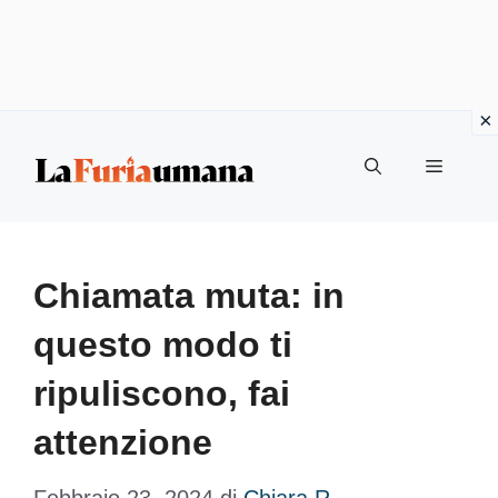
Vai
Menu
al
contenuto
Chiamata muta: in
questo modo ti
ripuliscono, fai
attenzione