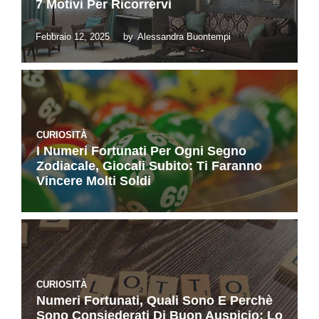
7 Motivi Per Ricorrervi
Febbraio 12, 2025
by
Alessandra Buontempi
CURIOSITÀ
I Numeri Fortunati Per Ogni Segno
Zodiacale, Giocali Subito: Ti Faranno
Vincere Molti Soldi
CURIOSITÀ
Numeri Fortunati, Quali Sono E Perchè
Sono Consiederati Di Buon Auspicio: Lo