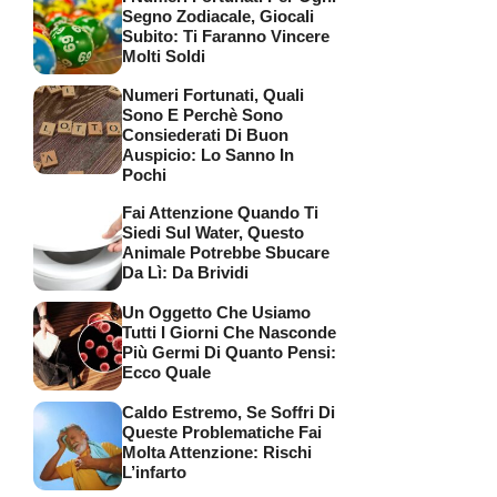
Segno Zodiacale, Giocali
Subito: Ti Faranno Vincere
Molti Soldi
Numeri Fortunati, Quali
Sono E Perchè Sono
Consiederati Di Buon
Auspicio: Lo Sanno In
Pochi
Fai Attenzione Quando Ti
Siedi Sul Water, Questo
Animale Potrebbe Sbucare
Da Lì: Da Brividi
Un Oggetto Che Usiamo
Tutti I Giorni Che Nasconde
Più Germi Di Quanto Pensi:
Ecco Quale
Caldo Estremo, Se Soffri Di
Queste Problematiche Fai
Molta Attenzione: Rischi
L’infarto