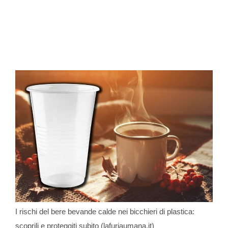
I rischi del bere bevande calde nei bicchieri di plastica:
scoprili e proteggiti subito (lafuriaumana.it)