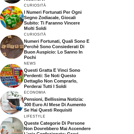
CURIOSITÀ
I Numeri Fortunati Per Ogni
Segno Zodiacale, Giocali
Subito: Ti Faranno Vincere
Molti Soldi
CURIOSITÀ
Numeri Fortunati, Quali Sono E
Perchè Sono Consiederati Di
Buon Auspicio: Lo Sanno In
Pochi
NEWS
Questi Gratta E Vinci Sono
Perdenti: Se Noti Questo
Dettaglio Non Comprarlo,
Perderai Tutti I Soldi
ECONOMIA
Pensioni, Bellissima Notizia:
300 Euro Al Mese Di Aumento
Se Hai Questi Requisiti
LIFESTYLE
Queste Categorie Di Persone
Non Dovrebbero Mai Accendere
L’aria Confezionata: Gravi