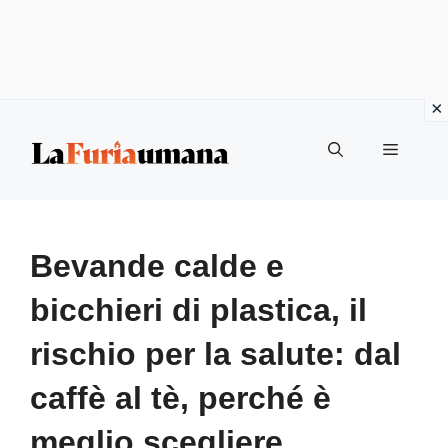
Vai
Menu
al
contenuto
Bevande calde e
bicchieri di plastica, il
rischio per la salute: dal
caffè al tè, perché è
meglio scegliere