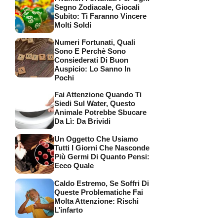
Segno Zodiacale, Giocali
Subito: Ti Faranno Vincere
Molti Soldi
Numeri Fortunati, Quali
Sono E Perchè Sono
Consiederati Di Buon
Auspicio: Lo Sanno In
Pochi
Fai Attenzione Quando Ti
Siedi Sul Water, Questo
Animale Potrebbe Sbucare
Da Lì: Da Brividi
Un Oggetto Che Usiamo
Tutti I Giorni Che Nasconde
Più Germi Di Quanto Pensi:
Ecco Quale
Caldo Estremo, Se Soffri Di
Queste Problematiche Fai
Molta Attenzione: Rischi
L’infarto