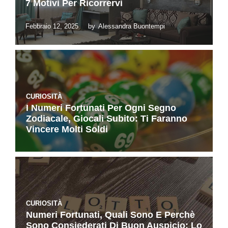
7 Motivi Per Ricorrervi
Febbraio 12, 2025
by
Alessandra Buontempi
CURIOSITÀ
I Numeri Fortunati Per Ogni Segno
Zodiacale, Giocali Subito: Ti Faranno
Vincere Molti Soldi
CURIOSITÀ
Numeri Fortunati, Quali Sono E Perchè
Sono Consiederati Di Buon Auspicio: Lo