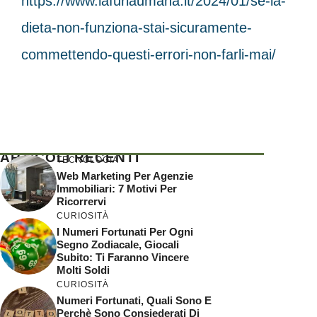
https://www.lafuriaumana.it/2024/01/se-la-
dieta-non-funziona-stai-sicuramente-
commettendo-questi-errori-non-farli-mai/
ARTICOLI RECENTI
TECNOLOGIA
Web Marketing Per Agenzie
Immobiliari: 7 Motivi Per
Ricorrervi
CURIOSITÀ
I Numeri Fortunati Per Ogni
Segno Zodiacale, Giocali
Subito: Ti Faranno Vincere
Molti Soldi
CURIOSITÀ
Numeri Fortunati, Quali Sono E
Perchè Sono Consiederati Di