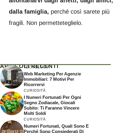
allontanarvi dagli affetti, dagli amici,
dalla famiglia,
perché così sarete più
fragili. Non permetteteglielo.
ARTICOLI RECENTI
TECNOLOGIA
Web Marketing Per Agenzie
Immobiliari: 7 Motivi Per
Ricorrervi
CURIOSITÀ
I Numeri Fortunati Per Ogni
Segno Zodiacale, Giocali
Subito: Ti Faranno Vincere
Molti Soldi
CURIOSITÀ
Numeri Fortunati, Quali Sono E
Perchè Sono Consiederati Di