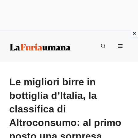
Vai
Menu
al
contenuto
Le migliori birre in
bottiglia d’Italia, la
classifica di
Altroconsumo: al primo
posto una sorpresa