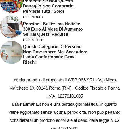
Perdenti: Se Noti Questo
Dettaglio Non Comprarlo,
Perderai Tutti I Soldi
ECONOMIA
Pensioni, Bellissima Notizia:
300 Euro Al Mese Di Aumento
Se Hai Questi Requisiti
LIFESTYLE
Queste Categorie Di Persone
Non Dovrebbero Mai Accendere
L’aria Confezionata: Gravi
Rischi
Lafuriaumana.it di proprietà di WEB 365 SRL - Via Nicola
Marchese 10, 00141 Roma (RM) - Codice Fiscale e Partita
I.V.A. 12279101005
Lafuriaumana.it non è una testata giornalistica, in quanto
viene aggiornato senza alcuna periodicità. Non può pertanto
considerarsi un prodotto editoriale ai sensi della legge n. 62
del 07.03.2001