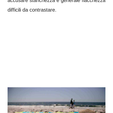
accusare stanchezza e generale fiacchezza
difficili da contrastare.