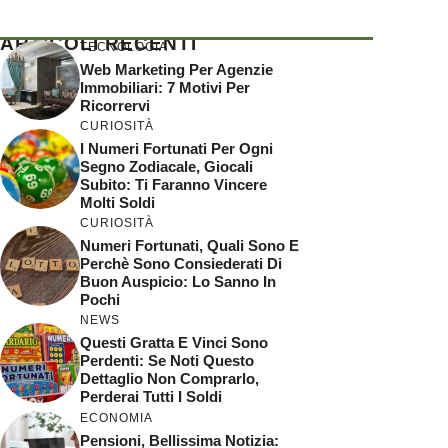
ARTICOLI RECENTI
TECNOLOGIA
Web Marketing Per Agenzie
Immobiliari: 7 Motivi Per
Ricorrervi
CURIOSITÀ
I Numeri Fortunati Per Ogni
Segno Zodiacale, Giocali
Subito: Ti Faranno Vincere
Molti Soldi
CURIOSITÀ
Numeri Fortunati, Quali Sono E
Perchè Sono Consiederati Di
Buon Auspicio: Lo Sanno In
Pochi
NEWS
Questi Gratta E Vinci Sono
Perdenti: Se Noti Questo
Dettaglio Non Comprarlo,
Perderai Tutti I Soldi
ECONOMIA
Pensioni, Bellissima Notizia: