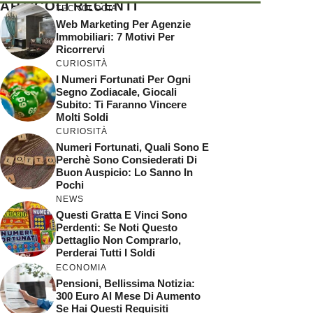
ARTICOLI RECENTI
TECNOLOGIA
Web Marketing Per Agenzie
Immobiliari: 7 Motivi Per
Ricorrervi
CURIOSITÀ
I Numeri Fortunati Per Ogni
Segno Zodiacale, Giocali
Subito: Ti Faranno Vincere
Molti Soldi
CURIOSITÀ
Numeri Fortunati, Quali Sono E
Perchè Sono Consiederati Di
Buon Auspicio: Lo Sanno In
Pochi
NEWS
Questi Gratta E Vinci Sono
Perdenti: Se Noti Questo
Dettaglio Non Comprarlo,
Perderai Tutti I Soldi
ECONOMIA
Pensioni, Bellissima Notizia:
300 Euro Al Mese Di Aumento
Se Hai Questi Requisiti