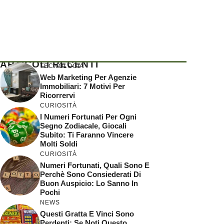
ARTICOLI RECENTI
TECNOLOGIA
Web Marketing Per Agenzie
Immobiliari: 7 Motivi Per
Ricorrervi
CURIOSITÀ
I Numeri Fortunati Per Ogni
Segno Zodiacale, Giocali
Subito: Ti Faranno Vincere
Molti Soldi
CURIOSITÀ
Numeri Fortunati, Quali Sono E
Perchè Sono Consiederati Di
Buon Auspicio: Lo Sanno In
Pochi
NEWS
Questi Gratta E Vinci Sono
Perdenti: Se Noti Questo