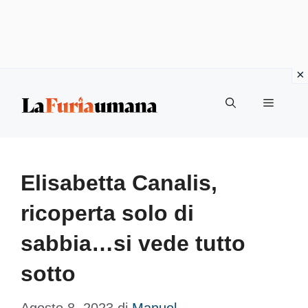
Vai
Menu
al
contenuto
Elisabetta Canalis,
ricoperta solo di
sabbia…si vede tutto
sotto