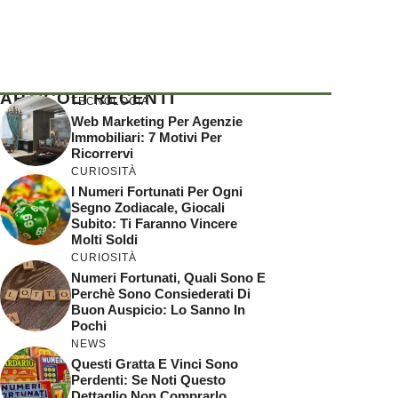
ARTICOLI RECENTI
TECNOLOGIA
Web Marketing Per Agenzie
Immobiliari: 7 Motivi Per
Ricorrervi
CURIOSITÀ
I Numeri Fortunati Per Ogni
Segno Zodiacale, Giocali
Subito: Ti Faranno Vincere
Molti Soldi
CURIOSITÀ
Numeri Fortunati, Quali Sono E
Perchè Sono Consiederati Di
Buon Auspicio: Lo Sanno In
Pochi
NEWS
Questi Gratta E Vinci Sono
Perdenti: Se Noti Questo
Dettaglio Non Comprarlo,