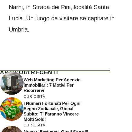
Narni, in Strada dei Pini, località Santa
Lucia. Un luogo da visitare se capitate in
Umbria.
ARTICOLI RECENTI
TECNOLOGIA
Web Marketing Per Agenzie
Immobiliari: 7 Motivi Per
Ricorrervi
CURIOSITÀ
I Numeri Fortunati Per Ogni
Segno Zodiacale, Giocali
Subito: Ti Faranno Vincere
Molti Soldi
CURIOSITÀ
Numeri Fortunati, Quali Sono E