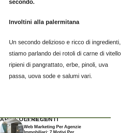
secondo.
Involtini alla palermitana
Un secondo delizioso e ricco di ingredienti,
stiamo parlando dei rotoli di carne di vitello
ripieni di pangrattato, erbe, pinoli, uva
passa, uova sode e salumi vari.
ARTICOLI RECENTI
TECNOLOGIA
Web Marketing Per Agenzie
Immobiliari: 7 Motivi Per