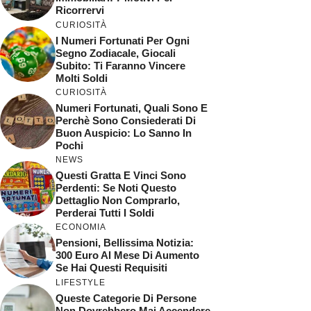
Ricorrervi
CURIOSITÀ
I Numeri Fortunati Per Ogni
Segno Zodiacale, Giocali
Subito: Ti Faranno Vincere
Molti Soldi
CURIOSITÀ
Numeri Fortunati, Quali Sono E
Perchè Sono Consiederati Di
Buon Auspicio: Lo Sanno In
Pochi
NEWS
Questi Gratta E Vinci Sono
Perdenti: Se Noti Questo
Dettaglio Non Comprarlo,
Perderai Tutti I Soldi
ECONOMIA
Pensioni, Bellissima Notizia:
300 Euro Al Mese Di Aumento
Se Hai Questi Requisiti
LIFESTYLE
Queste Categorie Di Persone
Non Dovrebbero Mai Accendere