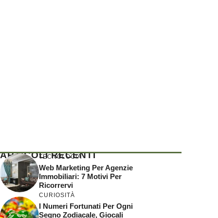
ARTICOLI RECENTI
TECNOLOGIA
Web Marketing Per Agenzie
Immobiliari: 7 Motivi Per
Ricorrervi
CURIOSITÀ
I Numeri Fortunati Per Ogni
Segno Zodiacale, Giocali