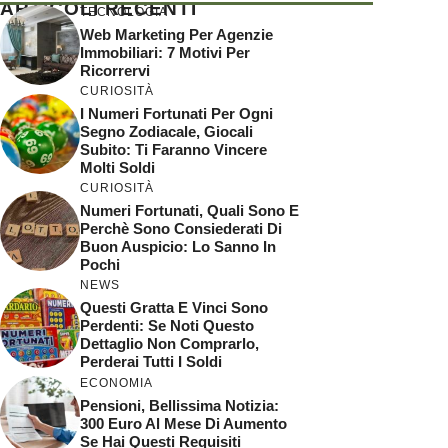
ARTICOLI RECENTI
TECNOLOGIA
Web Marketing Per Agenzie
Immobiliari: 7 Motivi Per
Ricorrervi
CURIOSITÀ
I Numeri Fortunati Per Ogni
Segno Zodiacale, Giocali
Subito: Ti Faranno Vincere
Molti Soldi
CURIOSITÀ
Numeri Fortunati, Quali Sono E
Perchè Sono Consiederati Di
Buon Auspicio: Lo Sanno In
Pochi
NEWS
Questi Gratta E Vinci Sono
Perdenti: Se Noti Questo
Dettaglio Non Comprarlo,
Perderai Tutti I Soldi
ECONOMIA
Pensioni, Bellissima Notizia:
300 Euro Al Mese Di Aumento
Se Hai Questi Requisiti