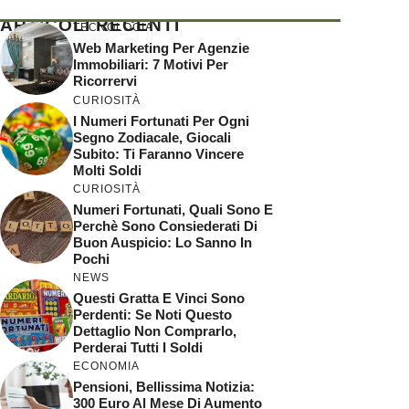
ARTICOLI RECENTI
TECNOLOGIA
Web Marketing Per Agenzie
Immobiliari: 7 Motivi Per
Ricorrervi
CURIOSITÀ
I Numeri Fortunati Per Ogni
Segno Zodiacale, Giocali
Subito: Ti Faranno Vincere
Molti Soldi
CURIOSITÀ
Numeri Fortunati, Quali Sono E
Perchè Sono Consiederati Di
Buon Auspicio: Lo Sanno In
Pochi
NEWS
Questi Gratta E Vinci Sono
Perdenti: Se Noti Questo
Dettaglio Non Comprarlo,
Perderai Tutti I Soldi
ECONOMIA
Pensioni, Bellissima Notizia:
300 Euro Al Mese Di Aumento