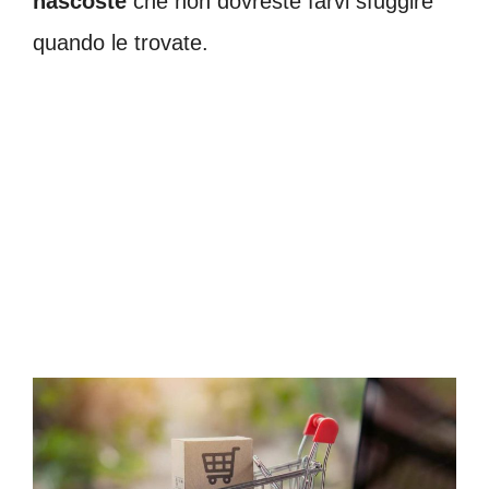
nascoste
che non dovreste farvi sfuggire
quando le trovate.