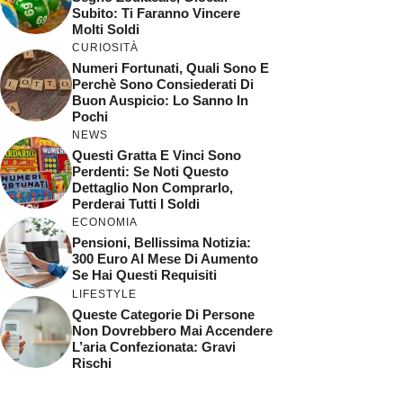
Subito: Ti Faranno Vincere
Molti Soldi
CURIOSITÀ
Numeri Fortunati, Quali Sono E
Perchè Sono Consiederati Di
Buon Auspicio: Lo Sanno In
Pochi
NEWS
Questi Gratta E Vinci Sono
Perdenti: Se Noti Questo
Dettaglio Non Comprarlo,
Perderai Tutti I Soldi
ECONOMIA
Pensioni, Bellissima Notizia:
300 Euro Al Mese Di Aumento
Se Hai Questi Requisiti
LIFESTYLE
Queste Categorie Di Persone
Non Dovrebbero Mai Accendere
L’aria Confezionata: Gravi
Rischi