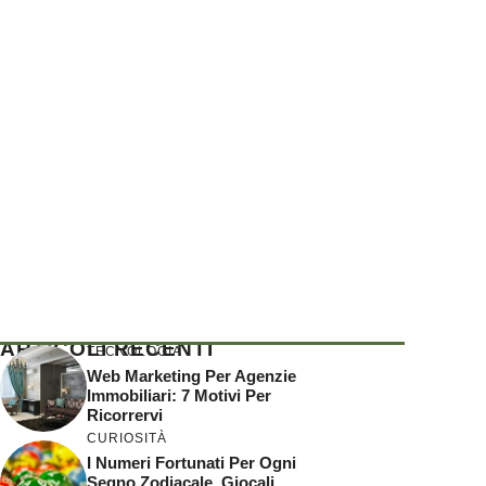
ARTICOLI RECENTI
TECNOLOGIA
Web Marketing Per Agenzie
Immobiliari: 7 Motivi Per
Ricorrervi
CURIOSITÀ
I Numeri Fortunati Per Ogni
Segno Zodiacale, Giocali