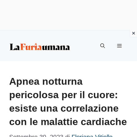
Vai
Menu
al
contenuto
Apnea notturna
pericolosa per il cuore:
esiste una correlazione
con le malattie cardiache