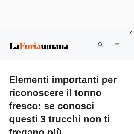
Vai
Menu
al
contenuto
Elementi importanti per
riconoscere il tonno
fresco: se conosci
questi 3 trucchi non ti
fregano più