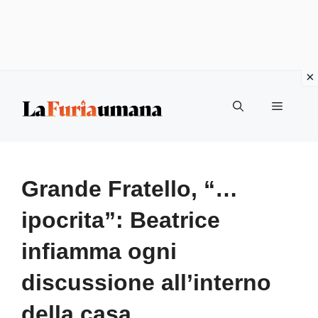
Vai
Menu
al
contenuto
Grande Fratello, “…
ipocrita”: Beatrice
infiamma ogni
discussione all’interno
della casa