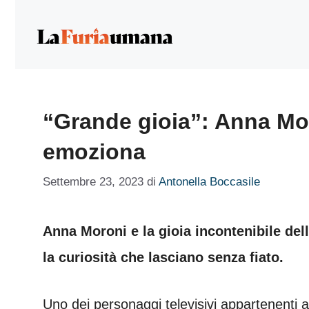
Vai
al
contenuto
“Grande gioia”: Anna Moro
emoziona
Settembre 23, 2023
di
Antonella Boccasile
Anna Moroni e la gioia incontenibile della
la curiosità che lasciano senza fiato.
Uno dei personaggi televisivi appartenenti