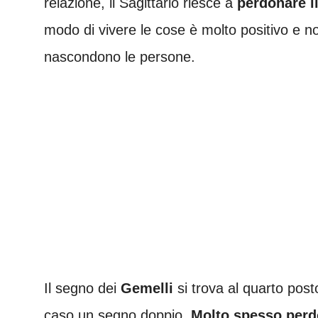
relazione, il Sagittario riesce a
perdonare il
modo di vivere le cose è molto positivo e no
nascondono le persone.
Il segno dei
Gemelli
si trova al quarto post
caso un segno doppio.
Molto spesso per