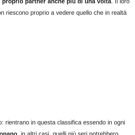
 proprio partner anche più di una volta
. Il loro
n riescono proprio a vedere quello che in realtà
o: rientrano in questa classifica essendo in ogni
donano
, in altri casi, quelli più seri potrebbero