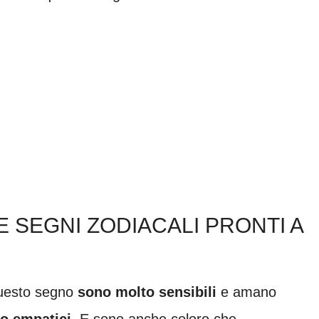
E SEGNI ZODIACALI PRONTI A
 questo segno
sono molto sensibili
e amano
o empatici
. E sono anche coloro che