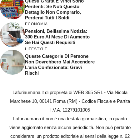
Questi Gratta E Vinci Sono
Perdenti: Se Noti Questo
Dettaglio Non Comprarlo,
Perderai Tutti I Soldi
ECONOMIA
Pensioni, Bellissima Notizia:
300 Euro Al Mese Di Aumento
Se Hai Questi Requisiti
LIFESTYLE
Queste Categorie Di Persone
Non Dovrebbero Mai Accendere
L’aria Confezionata: Gravi
Rischi
Lafuriaumana.it di proprietà di WEB 365 SRL - Via Nicola
Marchese 10, 00141 Roma (RM) - Codice Fiscale e Partita
I.V.A. 12279101005
Lafuriaumana.it non è una testata giornalistica, in quanto
viene aggiornato senza alcuna periodicità. Non può pertanto
considerarsi un prodotto editoriale ai sensi della legge n. 62