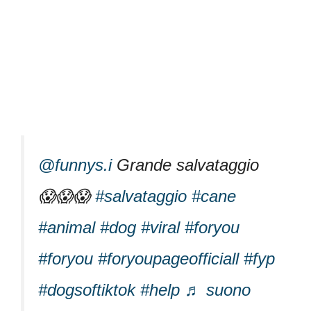
@funnys.i
Grande salvataggio
😱😱😱
#salvataggio
#cane
#animal
#dog
#viral
#foryou
#foryou
#foryoupageofficiall
#fyp
#dogsoftiktok
#help
♬ suono