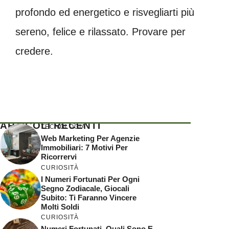
profondo ed energetico e risvegliarti più
sereno, felice e rilassato. Provare per
credere.
ARTICOLI RECENTI
TECNOLOGIA
Web Marketing Per Agenzie
Immobiliari: 7 Motivi Per
Ricorrervi
CURIOSITÀ
I Numeri Fortunati Per Ogni
Segno Zodiacale, Giocali
Subito: Ti Faranno Vincere
Molti Soldi
CURIOSITÀ
Numeri Fortunati, Quali Sono E