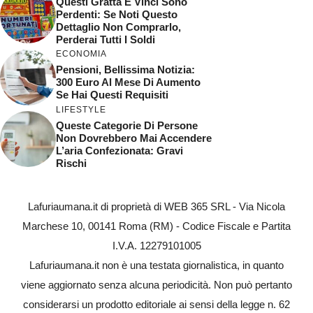
Questi Gratta E Vinci Sono
Perdenti: Se Noti Questo
Dettaglio Non Comprarlo,
Perderai Tutti I Soldi
ECONOMIA
Pensioni, Bellissima Notizia:
300 Euro Al Mese Di Aumento
Se Hai Questi Requisiti
LIFESTYLE
Queste Categorie Di Persone
Non Dovrebbero Mai Accendere
L’aria Confezionata: Gravi
Rischi
Lafuriaumana.it di proprietà di WEB 365 SRL - Via Nicola
Marchese 10, 00141 Roma (RM) - Codice Fiscale e Partita
I.V.A. 12279101005
Lafuriaumana.it non è una testata giornalistica, in quanto
viene aggiornato senza alcuna periodicità. Non può pertanto
considerarsi un prodotto editoriale ai sensi della legge n. 62