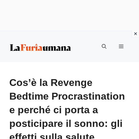
Vai
Menu
al
contenuto
Cos’è la Revenge
Bedtime Procrastination
e perché ci porta a
posticipare il sonno: gli
effetti sulla salute