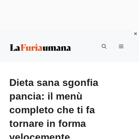
Vai
Menu
al
contenuto
Dieta sana sgonfia
pancia: il menù
completo che ti fa
tornare in forma
velocemente