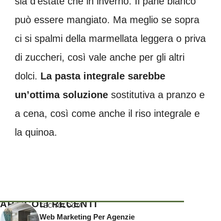
sia d’estate che in inverno. Il pane bianco
può essere mangiato. Ma meglio se sopra
ci si spalmi della marmellata leggera o priva
di zuccheri, così vale anche per gli altri
dolci.
La pasta integrale sarebbe
un’ottima soluzione
sostitutiva a pranzo e
a cena, così come anche il riso integrale e
la quinoa.
ARTICOLI RECENTI
TECNOLOGIA
Web Marketing Per Agenzie