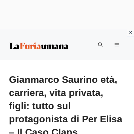
Vai
Menu
al
contenuto
Gianmarco Saurino età,
carriera, vita privata,
figli: tutto sul
protagonista di Per Elisa
– Il Caso Claps