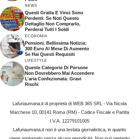
NEWS
Questi Gratta E Vinci Sono
Perdenti: Se Noti Questo
Dettaglio Non Comprarlo,
Perderai Tutti I Soldi
ECONOMIA
Pensioni, Bellissima Notizia:
300 Euro Al Mese Di Aumento
Se Hai Questi Requisiti
LIFESTYLE
Queste Categorie Di Persone
Non Dovrebbero Mai Accendere
L’aria Confezionata: Gravi
Rischi
Lafuriaumana.it di proprietà di WEB 365 SRL - Via Nicola
Marchese 10, 00141 Roma (RM) - Codice Fiscale e Partita
I.V.A. 12279101005
Lafuriaumana.it non è una testata giornalistica, in quanto
viene aggiornato senza alcuna periodicità. Non può pertanto