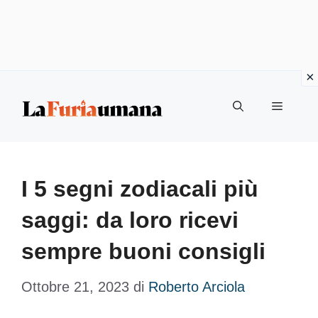
Vai
Menu
al
contenuto
I 5 segni zodiacali più
saggi: da loro ricevi
sempre buoni consigli
Ottobre 21, 2023
di
Roberto Arciola