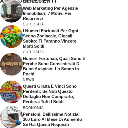
ARTICOLI RECENTI
TECNOLOGIA
Web Marketing Per Agenzie
Immobiliari: 7 Motivi Per
Ricorrervi
CURIOSITÀ
I Numeri Fortunati Per Ogni
Segno Zodiacale, Giocali
Subito: Ti Faranno Vincere
Molti Soldi
CURIOSITÀ
Numeri Fortunati, Quali Sono E
Perchè Sono Consiederati Di
Buon Auspicio: Lo Sanno In
Pochi
NEWS
Questi Gratta E Vinci Sono
Perdenti: Se Noti Questo
Dettaglio Non Comprarlo,
Perderai Tutti I Soldi
ECONOMIA
Pensioni, Bellissima Notizia:
300 Euro Al Mese Di Aumento
Se Hai Questi Requisiti