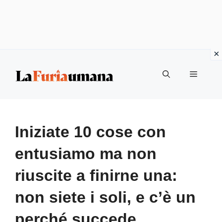
Vai
Menu
al
contenuto
Iniziate 10 cose con
entusiamo ma non
riuscite a finirne una:
non siete i soli, e c’è un
perché succede