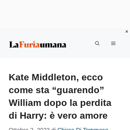
Vai
Menu
al
contenuto
Kate Middleton, ecco
come sta “guarendo”
William dopo la perdita
di Harry: è vero amore