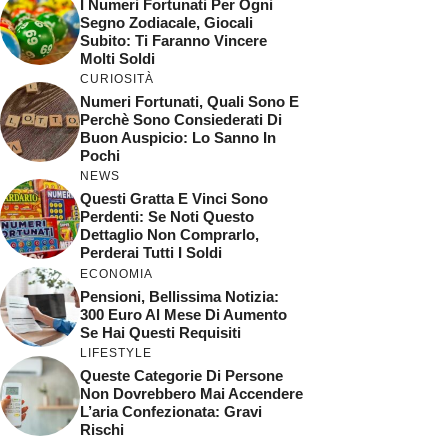
I Numeri Fortunati Per Ogni
Segno Zodiacale, Giocali
Subito: Ti Faranno Vincere
Molti Soldi
CURIOSITÀ
Numeri Fortunati, Quali Sono E
Perchè Sono Consiederati Di
Buon Auspicio: Lo Sanno In
Pochi
NEWS
Questi Gratta E Vinci Sono
Perdenti: Se Noti Questo
Dettaglio Non Comprarlo,
Perderai Tutti I Soldi
ECONOMIA
Pensioni, Bellissima Notizia:
300 Euro Al Mese Di Aumento
Se Hai Questi Requisiti
LIFESTYLE
Queste Categorie Di Persone
Non Dovrebbero Mai Accendere
L’aria Confezionata: Gravi
Rischi