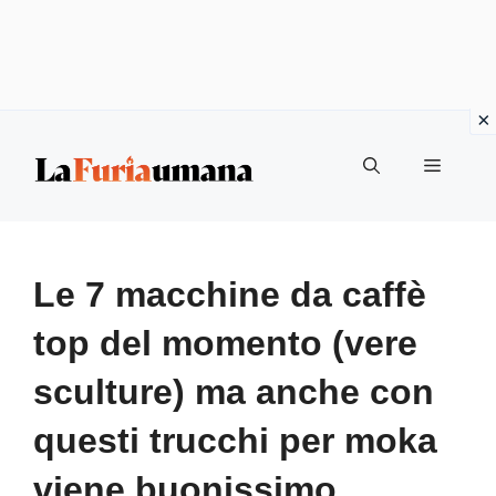
Vai
Menu
al
contenuto
Le 7 macchine da caffè
top del momento (vere
sculture) ma anche con
questi trucchi per moka
viene buonissimo