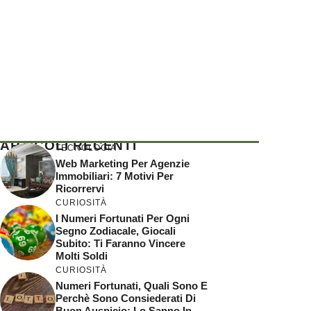
ARTICOLI RECENTI
TECNOLOGIA
Web Marketing Per Agenzie
Immobiliari: 7 Motivi Per
Ricorrervi
CURIOSITÀ
I Numeri Fortunati Per Ogni
Segno Zodiacale, Giocali
Subito: Ti Faranno Vincere
Molti Soldi
CURIOSITÀ
Numeri Fortunati, Quali Sono E
Perchè Sono Consiederati Di
Buon Auspicio: Lo Sanno In