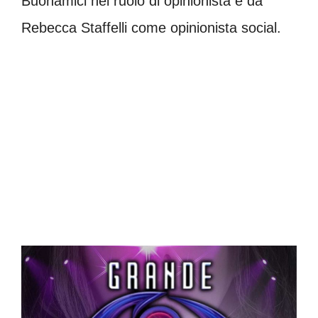
Buonamici nel ruolo di opinionista e da
Rebecca Staffelli come opinionista social.