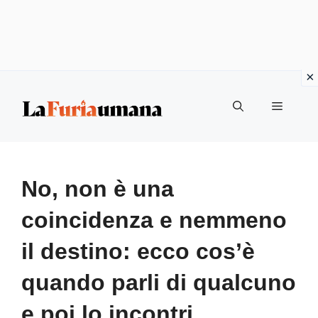
Vai
Menu
al
contenuto
No, non è una
coincidenza e nemmeno
il destino: ecco cos’è
quando parli di qualcuno
e poi lo incontri