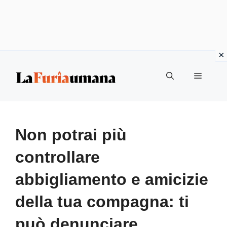
Vai
Menu
al
contenuto
Non potrai più
controllare
abbigliamento e amicizie
della tua compagna: ti
può denunciare