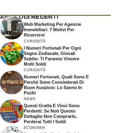
ARTICOLI RECENTI
TECNOLOGIA
Web Marketing Per Agenzie
Immobiliari: 7 Motivi Per
Ricorrervi
CURIOSITÀ
I Numeri Fortunati Per Ogni
Segno Zodiacale, Giocali
Subito: Ti Faranno Vincere
Molti Soldi
CURIOSITÀ
Numeri Fortunati, Quali Sono E
Perchè Sono Consiederati Di
Buon Auspicio: Lo Sanno In
Pochi
NEWS
Questi Gratta E Vinci Sono
Perdenti: Se Noti Questo
Dettaglio Non Comprarlo,
Perderai Tutti I Soldi
ECONOMIA