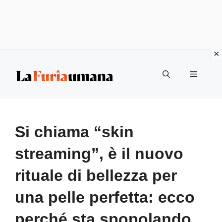
Vai
Menu
al
contenuto
Si chiama “skin
streaming”, è il nuovo
rituale di bellezza per
una pelle perfetta: ecco
perché sta spopolando