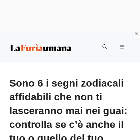
Vai
Menu
al
contenuto
Sono 6 i segni zodiacali
affidabili che non ti
lasceranno mai nei guai:
controlla se c’è anche il
tuo o quello del tuo