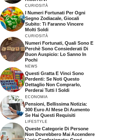
CURIOSITÀ
I Numeri Fortunati Per Ogni
Segno Zodiacale, Giocali
Subito: Ti Faranno Vincere
Molti Soldi
CURIOSITÀ
Numeri Fortunati, Quali Sono E
Perchè Sono Consiederati Di
Buon Auspicio: Lo Sanno In
Pochi
NEWS
Questi Gratta E Vinci Sono
Perdenti: Se Noti Questo
Dettaglio Non Comprarlo,
Perderai Tutti I Soldi
ECONOMIA
Pensioni, Bellissima Notizia:
300 Euro Al Mese Di Aumento
Se Hai Questi Requisiti
LIFESTYLE
Queste Categorie Di Persone
Non Dovrebbero Mai Accendere
L’aria Confezionata: Gravi