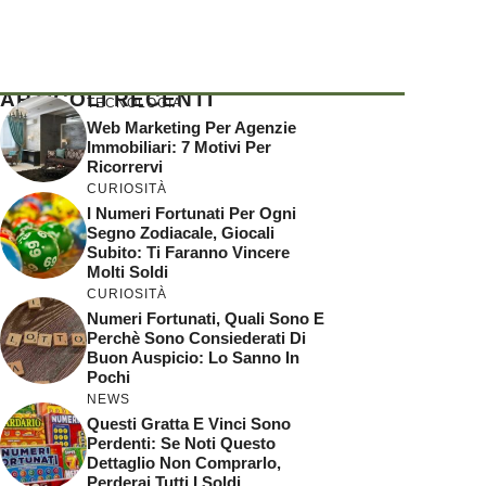
ARTICOLI RECENTI
TECNOLOGIA
Web Marketing Per Agenzie
Immobiliari: 7 Motivi Per
Ricorrervi
CURIOSITÀ
I Numeri Fortunati Per Ogni
Segno Zodiacale, Giocali
Subito: Ti Faranno Vincere
Molti Soldi
CURIOSITÀ
Numeri Fortunati, Quali Sono E
Perchè Sono Consiederati Di
Buon Auspicio: Lo Sanno In
Pochi
NEWS
Questi Gratta E Vinci Sono
Perdenti: Se Noti Questo
Dettaglio Non Comprarlo,
Perderai Tutti I Soldi