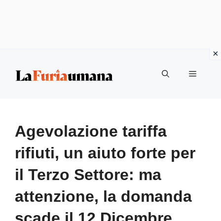
Vai
Menu
al
contenuto
Agevolazione tariffa
rifiuti, un aiuto forte per
il Terzo Settore: ma
attenzione, la domanda
scade il 12 Dicembre