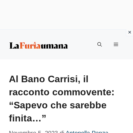
Vai
Menu
al
contenuto
Al Bano Carrisi, il
racconto commovente:
“Sapevo che sarebbe
finita…”