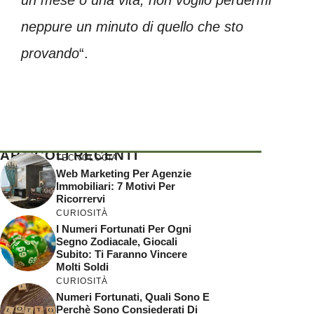
un mese o una vita, non voglio perdermi
neppure un minuto di quello che sto
provando
“.
ARTICOLI RECENTI
TECNOLOGIA
Web Marketing Per Agenzie
Immobiliari: 7 Motivi Per
Ricorrervi
CURIOSITÀ
I Numeri Fortunati Per Ogni
Segno Zodiacale, Giocali
Subito: Ti Faranno Vincere
Molti Soldi
CURIOSITÀ
Numeri Fortunati, Quali Sono E
Perchè Sono Consiederati Di