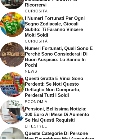
Ricorrervi
CURIOSITÀ
I Numeri Fortunati Per Ogni
Segno Zodiacale, Giocali
Subito: Ti Faranno Vincere
Molti Soldi
CURIOSITÀ
Numeri Fortunati, Quali Sono E
Perchè Sono Consiederati Di
Buon Auspicio: Lo Sanno In
Pochi
NEWS
Questi Gratta E Vinci Sono
Perdenti: Se Noti Questo
Dettaglio Non Comprarlo,
Perderai Tutti I Soldi
ECONOMIA
Pensioni, Bellissima Notizia:
300 Euro Al Mese Di Aumento
Se Hai Questi Requisiti
LIFESTYLE
Queste Categorie Di Persone
Non Dovrebbero Mai Accendere