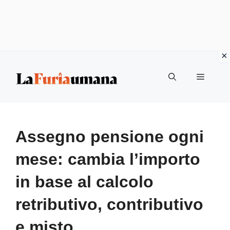
Vai
Menu
al
contenuto
Assegno pensione ogni
mese: cambia l’importo
in base al calcolo
retributivo, contributivo
e misto