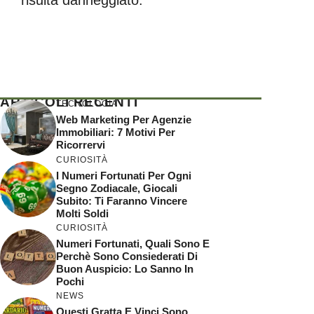
ARTICOLI RECENTI
TECNOLOGIA
Web Marketing Per Agenzie
Immobiliari: 7 Motivi Per
Ricorrervi
CURIOSITÀ
I Numeri Fortunati Per Ogni
Segno Zodiacale, Giocali
Subito: Ti Faranno Vincere
Molti Soldi
CURIOSITÀ
Numeri Fortunati, Quali Sono E
Perchè Sono Consiederati Di
Buon Auspicio: Lo Sanno In
Pochi
NEWS
Questi Gratta E Vinci Sono