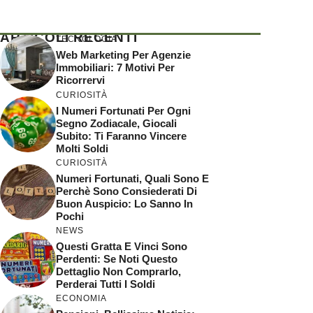
ARTICOLI RECENTI
TECNOLOGIA
Web Marketing Per Agenzie
Immobiliari: 7 Motivi Per
Ricorrervi
CURIOSITÀ
I Numeri Fortunati Per Ogni
Segno Zodiacale, Giocali
Subito: Ti Faranno Vincere
Molti Soldi
CURIOSITÀ
Numeri Fortunati, Quali Sono E
Perchè Sono Consiederati Di
Buon Auspicio: Lo Sanno In
Pochi
NEWS
Questi Gratta E Vinci Sono
Perdenti: Se Noti Questo
Dettaglio Non Comprarlo,
Perderai Tutti I Soldi
ECONOMIA