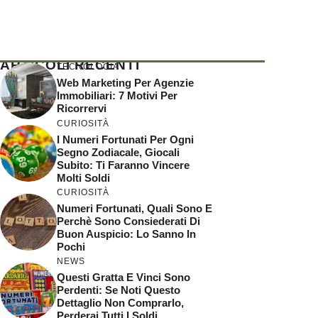
ARTICOLI RECENTI
TECNOLOGIA
Web Marketing Per Agenzie
Immobiliari: 7 Motivi Per
Ricorrervi
CURIOSITÀ
I Numeri Fortunati Per Ogni
Segno Zodiacale, Giocali
Subito: Ti Faranno Vincere
Molti Soldi
CURIOSITÀ
Numeri Fortunati, Quali Sono E
Perchè Sono Consiederati Di
Buon Auspicio: Lo Sanno In
Pochi
NEWS
Questi Gratta E Vinci Sono
Perdenti: Se Noti Questo
Dettaglio Non Comprarlo,
Perderai Tutti I Soldi