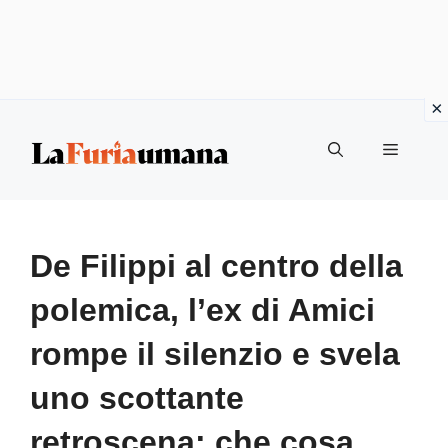
Vai
Menu
al
contenuto
De Filippi al centro della
polemica, l’ex di Amici
rompe il silenzio e svela
uno scottante
retroscena: che cosa