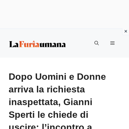
Vai
Menu
al
contenuto
Dopo Uomini e Donne
arriva la richiesta
inaspettata, Gianni
Sperti le chiede di
uscire: l’incontro a