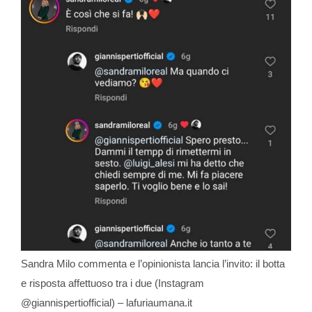
Sandra Milo commenta e l’opinionista lancia l’invito: il botta
e risposta affettuoso tra i due (Instagram
@giannispertiofficial) – lafuriaumana.it