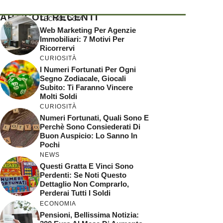
ARTICOLI RECENTI
TECNOLOGIA
Web Marketing Per Agenzie
Immobiliari: 7 Motivi Per
Ricorrervi
CURIOSITÀ
I Numeri Fortunati Per Ogni
Segno Zodiacale, Giocali
Subito: Ti Faranno Vincere
Molti Soldi
CURIOSITÀ
Numeri Fortunati, Quali Sono E
Perchè Sono Consiederati Di
Buon Auspicio: Lo Sanno In
Pochi
NEWS
Questi Gratta E Vinci Sono
Perdenti: Se Noti Questo
Dettaglio Non Comprarlo,
Perderai Tutti I Soldi
ECONOMIA
Pensioni, Bellissima Notizia: